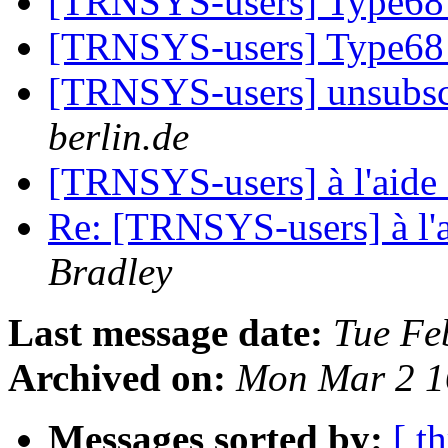
[TRNSYS-users] Type68
[TRNSYS-users] Type68
[TRNSYS-users] unsubs
berlin.de
[TRNSYS-users] à l'aide !
Re: [TRNSYS-users] à l'ai
Bradley
Last message date:
Tue Fe
Archived on:
Mon Mar 2 1
Messages sorted by:
[ t